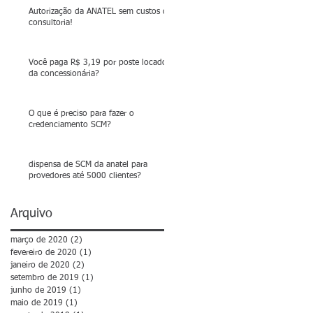
Autorização da ANATEL sem custos de
consultoria!
Você paga R$ 3,19 por poste locado
da concessionária?
O que é preciso para fazer o
credenciamento SCM?
dispensa de SCM da anatel para
provedores até 5000 clientes?
Arquivo
março de 2020
(2)
2 posts
fevereiro de 2020
(1)
1 post
janeiro de 2020
(2)
2 posts
setembro de 2019
(1)
1 post
junho de 2019
(1)
1 post
maio de 2019
(1)
1 post