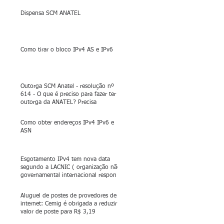
Dispensa SCM ANATEL
Como tirar o bloco IPv4 AS e IPv6
Outorga SCM Anatel - resolução nº
614 - O que é preciso para fazer ter a
outorga da ANATEL? Precisa
Como obter endereços IPv4 IPv6 e
ASN
Esgotamento IPv4 tem nova data
segundo a LACNIC ( organização não
governamental internacional respon
Aluguel de postes de provedores de
internet: Cemig é obrigada a reduzir
valor de poste para R$ 3,19