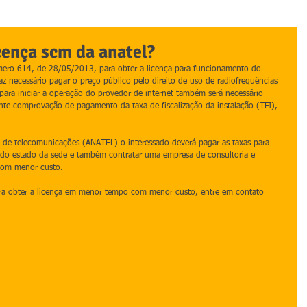
icença scm da anatel?
ero 614, de 28/05/2013, para obter a licença para funcionamento do 
az necessário pagar o preço público pelo direito de uso de radiofrequências 
ara iniciar a operação do provedor de internet também será necessário 
nte comprovação de pagamento da taxa de fiscalização da instalação (TFI), 
 de telecomunicações (ANATEL) o interessado deverá pagar as taxas para 
A do estado da sede e também contratar uma empresa de consultoria e 
com menor custo.
para obter a licença em menor tempo com menor custo, entre em contato 