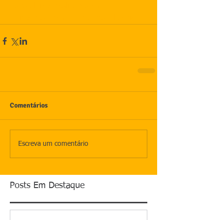
#anateldispensalicençascm
#dispensadescm
#responsáveltécnico
Comentários
Escreva um comentário
Posts Em Destaque