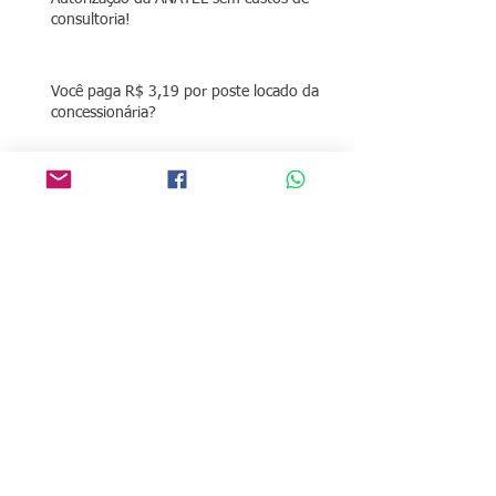
consultoria!
Você paga R$ 3,19 por poste locado da
concessionária?
O que é preciso para fazer o
credenciamento SCM?
dispensa de SCM da anatel para
provedores até 5000 clientes?
Arquivo
março de 2020
(2)
2 posts
fevereiro de 2020
(1)
1 post
janeiro de 2020
(2)
2 posts
setembro de 2019
(1)
1 post