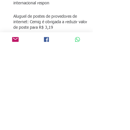
internacional respon
Aluguel de postes de provedores de
internet: Cemig é obrigada a reduzir valor
de poste para R$ 3,19
Autorização da ANATEL sem custos de
consultoria!
Você paga R$ 3,19 por poste locado da
concessionária?
O que é preciso para fazer o
credenciamento SCM?
dispensa de SCM da anatel para
provedores até 5000 clientes?