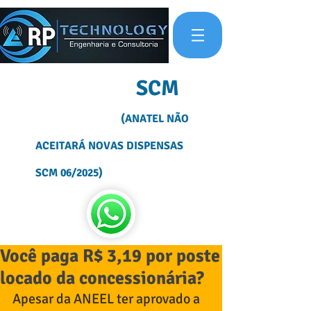
OUTORGA
SCM
(ANATEL NÃO
ACEITARÁ NOVAS DISPENSAS
SCM 06/2025)
Você paga R$ 3,19 por poste
locado da concessionária?
Apesar da ANEEL ter aprovado a 