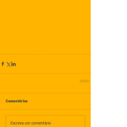
#valorpostelocado
#resoluçãonúmeor4anatel
#valorlocaçãodepostedasconcessionária
s
#anatelaprovavalordeposte
Comentários
Escreva um comentário