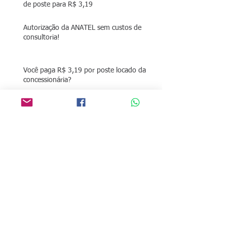
de poste para R$ 3,19
Autorização da ANATEL sem custos de
consultoria!
Você paga R$ 3,19 por poste locado da
concessionária?
O que é preciso para fazer o
credenciamento SCM?
dispensa de SCM da anatel para
provedores até 5000 clientes?
Arquivo
março de 2020
(2)
2 posts